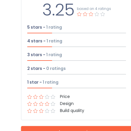
3.25
based on 4 ratings
5 stars -
1
rating
4 stars -
1
rating
3 stars -
1
rating
2 stars -
0
ratings
1 star -
1
rating
Price
Design
Build quality