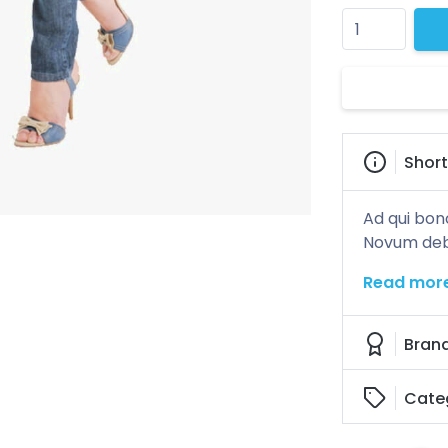
Short
Ad qui bono
Novum debit
Read mor
Bran
Cate