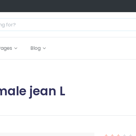
Pages
Blog
male jean L