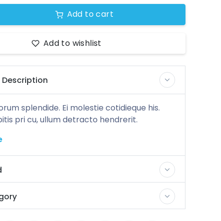
Add to cart
Add to wishlist
 Description
rum splendide. Ei molestie cotidieque his.
is pri cu, ullum detracto hendrerit.
e
d
gory