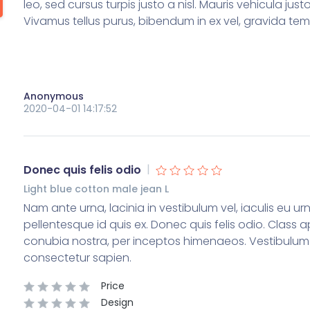
leo, sed cursus turpis justo a nisl. Mauris vehicula just
Vivamus tellus purus, bibendum in ex vel, gravida te
Anonymous
2020-04-01 14:17:52
|
Donec quis felis odio
Light blue cotton male jean L
Nam ante urna, lacinia in vestibulum vel, iaculis eu u
pellentesque id quis ex. Donec quis felis odio. Class a
conubia nostra, per inceptos himenaeos. Vestibulum 
consectetur sapien.
Price
Design