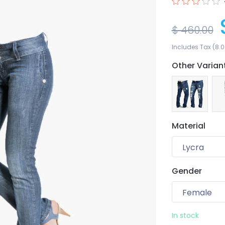
$ 460.00
Includes Tax (8.0
Other Varian
Material
Gender
Your wishlist
0 products
In stock