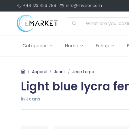
+44 123 456 789
info@mysite.com
Categories
Home
Eshop
Apparel
Jeans
Jean Large
Light blue lycra fe
in Jeans