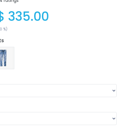
4 ratings
$ 335.00
0 %)
ts
$ 0.00