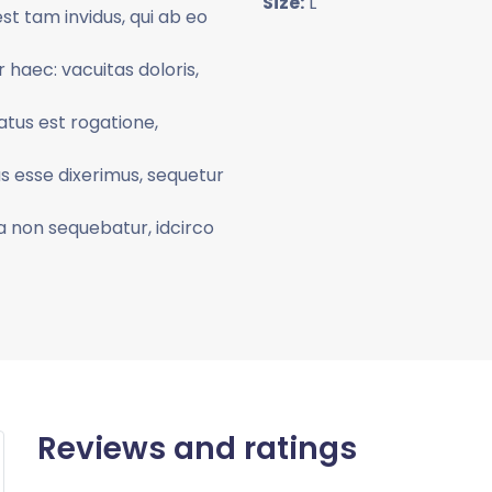
Size:
L
st tam invidus, qui ab eo
haec: vacuitas doloris,
atus est rogatione,
as esse dixerimus, sequetur
ia non sequebatur, idcirco
Reviews and ratings