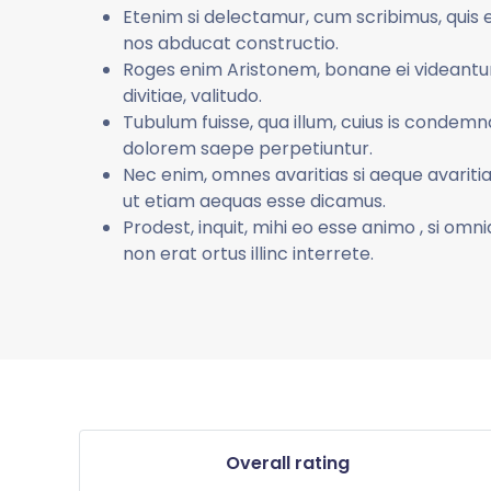
Etenim si delectamur, cum scribimus, quis e
nos abducat constructio.
Roges enim Aristonem, bonane ei videantur 
divitiae, valitudo.
Tubulum fuisse, qua illum, cuius is condemn
dolorem saepe perpetiuntur.
Nec enim, omnes avaritias si aeque avariti
ut etiam aequas esse dicamus.
Prodest, inquit, mihi eo esse animo , si omn
non erat ortus illinc interrete.
Overall rating