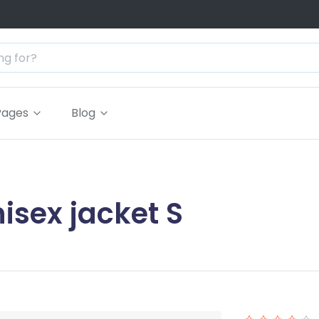
Pages
Blog
isex jacket S