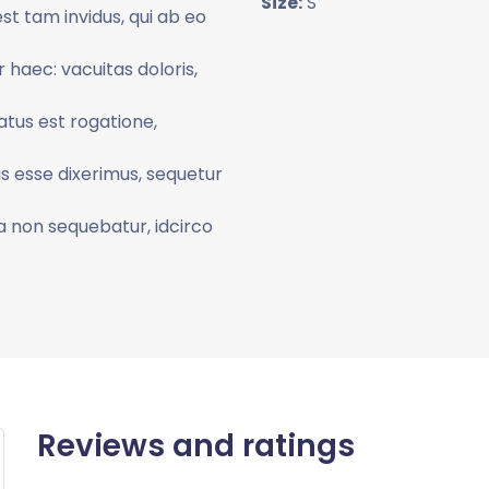
Size:
S
st tam invidus, qui ab eo
haec: vacuitas doloris,
atus est rogatione,
as esse dixerimus, sequetur
ia non sequebatur, idcirco
Reviews and ratings