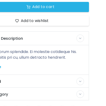
Add to cart
Add to wishlist
 Description
rum splendide. Ei molestie cotidieque his.
is pri cu, ullum detracto hendrerit.
e
d
gory