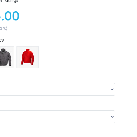
4 ratings
.00
0 %)
ts
$ 0.00