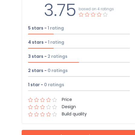
3.75
based on 4 ratings
5 stars -
1
rating
4 stars -
1
rating
3 stars -
2
ratings
2 stars -
0
ratings
1 star -
0
ratings
Price
Design
Build quality