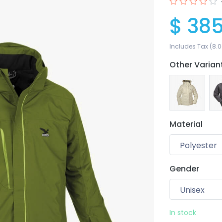
$ 385
Includes Tax (8.0
Other Varian
Material
Gender
Your wishlist
0 products
In stock