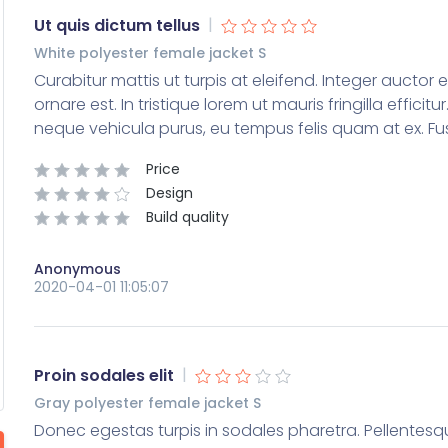
|
Ut quis dictum tellus
White polyester female jacket S
Curabitur mattis ut turpis at eleifend. Integer auctor est
ornare est. In tristique lorem ut mauris fringilla effici
neque vehicula purus, eu tempus felis quam at ex. F
Price
Design
Build quality
Anonymous
2020-04-01 11:05:07
|
Proin sodales elit
Gray polyester female jacket S
Donec egestas turpis in sodales pharetra. Pellentesqu