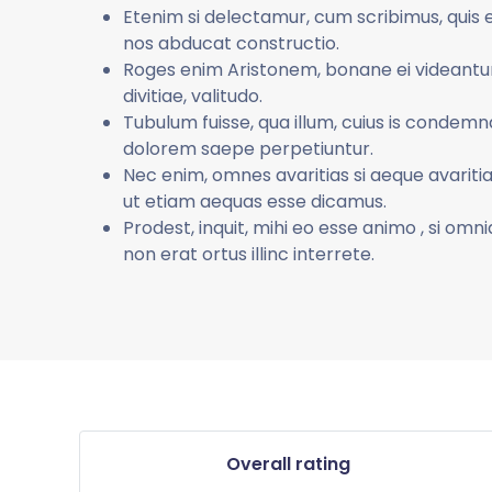
Etenim si delectamur, cum scribimus, quis e
nos abducat constructio.
Roges enim Aristonem, bonane ei videantur 
divitiae, valitudo.
Tubulum fuisse, qua illum, cuius is condemn
dolorem saepe perpetiuntur.
Nec enim, omnes avaritias si aeque avariti
ut etiam aequas esse dicamus.
Prodest, inquit, mihi eo esse animo , si omn
non erat ortus illinc interrete.
Overall rating