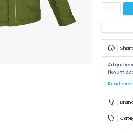
Short
Ad qui bono
Novum debit
Read mor
Bran
Cate