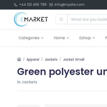
+44 123 456 789
info@mysite.com
Categories
Home
Eshop
Apparel
Jackets
Jacket Small
Green polyester un
in Jackets