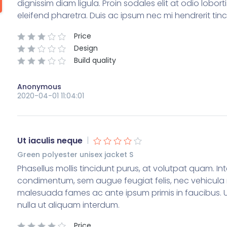
dignissim diam ligula. Proin sodales elit at odio lobo
eleifend pharetra. Duis ac ipsum nec mi hendrerit tin
Price
Design
Build quality
Anonymous
2020-04-01 11:04:01
|
Ut iaculis neque
Green polyester unisex jacket S
Phasellus mollis tincidunt purus, at volutpat quam. Int
condimentum, sem augue feugiat felis, nec vehicula m
malesuada fames ac ante ipsum primis in faucibus. Ut 
nulla ut aliquam interdum.
Price